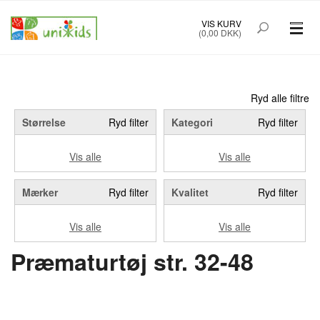
VIS KURV
(0,00 DKK)
PRÆMATURTØJ STR. 32-48
BØRNETØJ STR. 50-92
Ryd alle filtre
Størrelse
Ryd filter
Kategori
Ryd filter
BABYUDSTYR
Vis alle
Vis alle
TILBUD
Mærker
Ryd filter
Kvalitet
Ryd filter
MÆRKER
Vis alle
Vis alle
FORSIDE
OM UNIK KIDS
Præmaturtøj str. 32-48
KØBSINFO
INFO
FOREDRAG
NYHEDSBREV