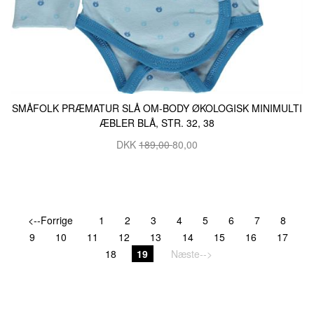
SMÅFOLK PRÆMATUR SLÅ OM-BODY ØKOLOGISK MINIMULTI
ÆBLER BLÅ, STR. 32, 38
DKK
189,00
80,00
<--Forrige
1
2
3
4
5
6
7
8
9
10
11
12
13
14
15
16
17
18
19
Næste-->