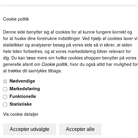
Antal varer: 228
Vis uden moms
Anbefal
Print
Cookie politik
Denne side benytter sig af cookies for at kunne fungere korrekt og
for at huske dine foretrukne indstillinger. Ved hjælp af cookies laver vi
statistikker og analyserer besøg på vores side så vi sikrer, at siden
hele tiden forbedres, og at vores markedsføring bliver relevant for
dig. Du kan læse mere om hvilke cookies shoppen benytter på vores
Billig levering fra kun 40 kr. med Postnord og DAO og fri fragt over
generelle afsnit om
Cookie politik
, hvor du også altid har mulighed for
1000 kr. (Gælder kun Danmark).
at trække dit samtykke tilbage.
Unik Kids I/S - Møllevangen 7 - 8382 Hinnerup - Tlf.: 22486061 -
Nødvendige
info@unik-kids.dk - CVR.: 28832494
Markedsføring
Funktionelle
Statistiske
Vis cookie detaljer
Trustpilot - de bedste anmeldelser - skriv din anmeldelse på Truskpilot
- Vær med til at sikre god kundeservice!