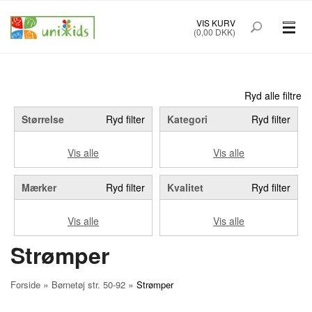
VIS KURV
(0,00 DKK)
PRÆMATURTØJ STR. 32-48
BØRNETØJ STR. 50-92
Ryd alle filtre
Størrelse
Ryd filter
Kategori
Ryd filter
BABYUDSTYR
Vis alle
Vis alle
TILBUD
Mærker
Ryd filter
Kvalitet
Ryd filter
MÆRKER
Vis alle
Vis alle
FORSIDE
OM UNIK KIDS
Strømper
KØBSINFO
INFO
»
»
Forside
Børnetøj str. 50-92
Strømper
FOREDRAG
NYHEDSBREV