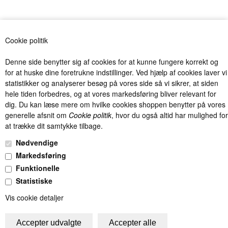
Antal varer: 4
Vis uden moms
Anbefal
Print
Cookie politik
Denne side benytter sig af cookies for at kunne fungere korrekt og
for at huske dine foretrukne indstillinger. Ved hjælp af cookies laver vi
statistikker og analyserer besøg på vores side så vi sikrer, at siden
hele tiden forbedres, og at vores markedsføring bliver relevant for
dig. Du kan læse mere om hvilke cookies shoppen benytter på vores
Billig levering fra kun 40 kr. med Postnord og DAO og fri fragt over
generelle afsnit om
Cookie politik
, hvor du også altid har mulighed for
1000 kr. (Gælder kun Danmark).
at trække dit samtykke tilbage.
Unik Kids I/S - Møllevangen 7 - 8382 Hinnerup - Tlf.: 22486061 -
Nødvendige
info@unik-kids.dk - CVR.: 28832494
Markedsføring
Funktionelle
Statistiske
Vis cookie detaljer
Trustpilot - de bedste anmeldelser - skriv din anmeldelse på Truskpilot