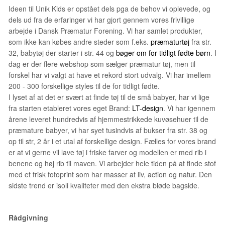
Ideen til Unik Kids er opstået dels pga de behov vi oplevede, og
dels ud fra de erfaringer vi har gjort gennem vores frivillige
arbejde i Dansk Præmatur Forening. Vi har samlet produkter,
som ikke kan købes andre steder som f.eks.
præmaturtøj
fra str.
32, babytøj der starter i str. 44 og
bøger om for tidligt fødte børn
. I
dag er der flere webshop som sælger præmatur tøj, men til
forskel har vi valgt at have et rekord stort udvalg. Vi har imellem
200 - 300 forskellige styles til de for tidligt fødte.
I lyset af at det er svært at finde tøj til de små babyer, har vi lige
fra starten etableret vores eget Brand:
LT-design
. Vi har igennem
årene leveret hundredvis af hjemmestrikkede kuvøsehuer til de
præmature babyer, vi har syet tusindvis af bukser fra str. 38 og
op til str, 2 år i et utal af forskellige design. Fælles for vores brand
er at vi gerne vil lave tøj i friske farver og modellen er med rib i
benene og høj rib til maven. Vi arbejder hele tiden på at finde stof
med et frisk fotoprint som har masser at liv, action og natur. Den
sidste trend er isoli kvaliteter med den ekstra bløde bagside.
Rådgivning