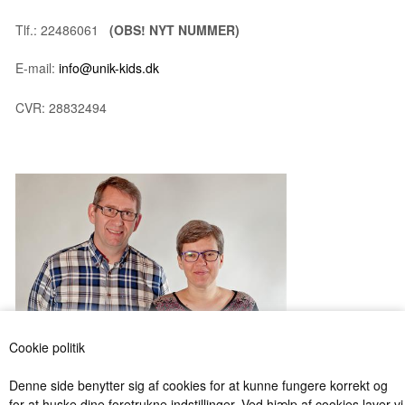
Tlf.: 22486061
(OBS! NYT NUMMER)
E-mail:
info@unik-kids.dk
CVR: 28832494
Cookie politik
Denne side benytter sig af cookies for at kunne fungere korrekt og
for at huske dine foretrukne indstillinger. Ved hjælp af cookies laver vi