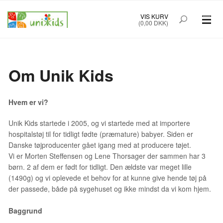
VIS KURV
(0,00 DKK)
PRÆMATURTØJ STR. 32-48
BØRNETØJ STR. 50-92
Om Unik Kids
BABYUDSTYR
Hvem er vi?
TILBUD
Unik Kids startede i 2005, og vi startede med at importere
hospitalstøj til for tidligt fødte (præmature) babyer. Siden er
MÆRKER
Danske tøjproducenter gået igang med at producere tøjet.
Vi er Morten Steffensen og Lene Thorsager der sammen har 3
børn. 2 af dem er født for tidligt. Den ældste var meget lille
FORSIDE
OM UNIK KIDS
(1490g) og vi oplevede et behov for at kunne give hende tøj på
der passede, både på sygehuset og ikke mindst da vi kom hjem.
KØBSINFO
INFO
Baggrund
FOREDRAG
NYHEDSBREV