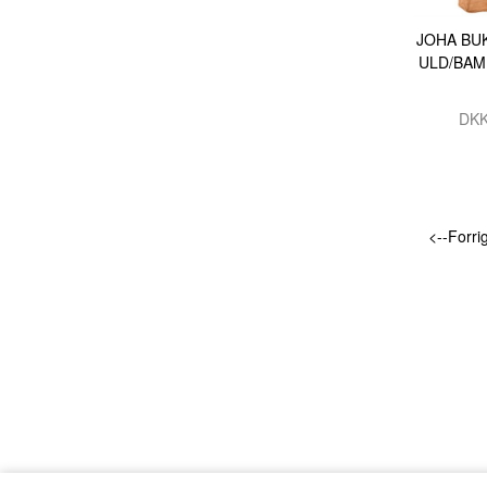
JOHA BU
ULD/BAM
DK
<--Forri