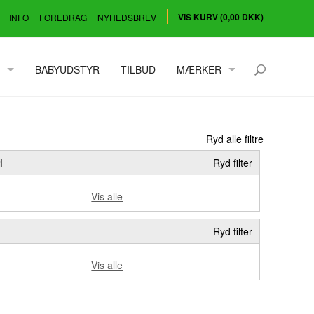
VIS KURV (0,00 DKK)
INFO
FOREDRAG
NYHEDSBREV
BABYUDSTYR
TILBUD
MÆRKER
BLUE SUEDE MOOSE
EN FANT
Ryd alle filtre
FIXONI
i
Ryd filter
HUST & CLAIRE
ÆT
JOHA
Vis alle
LT-DESIGN
Ryd filter
MINYMO
Vis alle
PIPPI
SMALLSTUFF