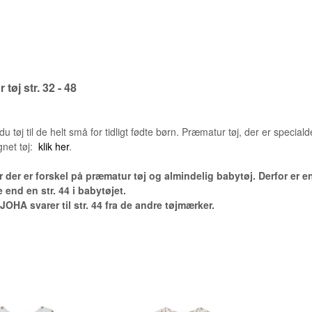
ULD OG BAMBUS PRÆMATURTØJ
HUER
PRÆMATUR TILBUD STR. 32 - 48
ULD OG BAMBUS BØR
tøj str. 32 - 48
du tøj til de helt små for tidligt fødte børn. Præmatur tøj, der er spec
gnet tøj:
klik her
.
der er forskel på præmatur tøj og almindelig babytøj. Derfor er en
 end en str. 44 i babytøjet.
a JOHA svarer til str. 44 fra de andre tøjmærker.