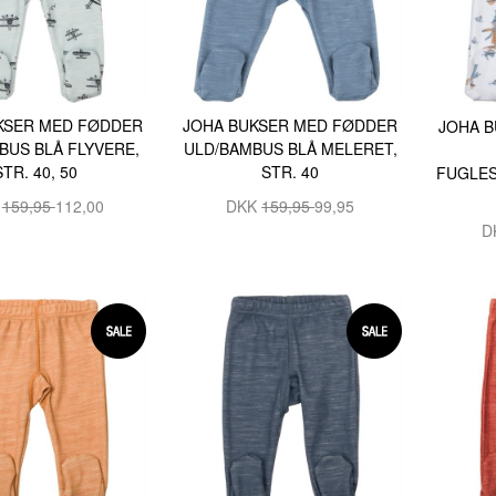
KSER MED FØDDER
JOHA BUKSER MED FØDDER
JOHA 
BUS BLÅ FLYVERE,
ULD/BAMBUS BLÅ MELERET,
STR. 40, 50
STR. 40
FUGLES
K
159,95
112,00
DKK
159,95
99,95
D