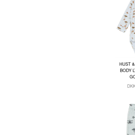
HUST &
BODY L
GO
DK