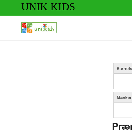
UNIK KIDS
Størrel
Mærker
Præm