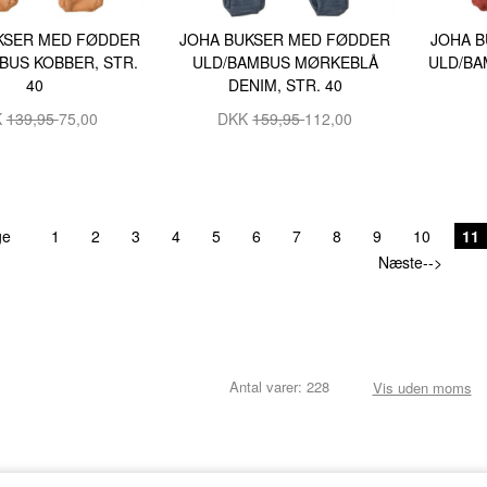
KSER MED FØDDER
JOHA BUKSER MED FØDDER
JOHA 
BUS KOBBER, STR.
ULD/BAMBUS MØRKEBLÅ
ULD/BA
40
DENIM, STR. 40
K
139,95
75,00
DKK
159,95
112,00
ge
1
2
3
4
5
6
7
8
9
10
11
Næste-->
Antal varer: 228
Vis uden moms