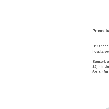
Præmatur 
Her finder 
hospitalse
Bemærk er 
32) mindre
Str. 40 fr