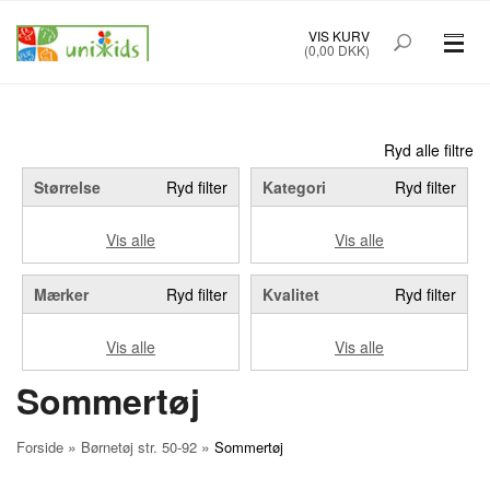
VIS KURV
(0,00 DKK)
PRÆMATURTØJ STR. 32-48
BØRNETØJ STR. 50-92
Ryd alle filtre
Størrelse
Ryd filter
Kategori
Ryd filter
BABYUDSTYR
Vis alle
Vis alle
TILBUD
Mærker
Ryd filter
Kvalitet
Ryd filter
MÆRKER
Vis alle
Vis alle
FORSIDE
OM UNIK KIDS
Sommertøj
KØBSINFO
INFO
»
»
Forside
Børnetøj str. 50-92
Sommertøj
FOREDRAG
NYHEDSBREV