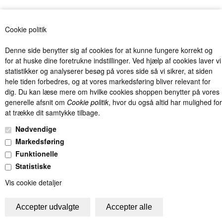
Antal varer: 41
Vis uden moms
Anbefal
Print
Cookie politik
Denne side benytter sig af cookies for at kunne fungere korrekt og
for at huske dine foretrukne indstillinger. Ved hjælp af cookies laver vi
statistikker og analyserer besøg på vores side så vi sikrer, at siden
hele tiden forbedres, og at vores markedsføring bliver relevant for
dig. Du kan læse mere om hvilke cookies shoppen benytter på vores
Billig levering fra kun 40 kr. med Postnord og DAO og fri fragt over
generelle afsnit om
Cookie politik
, hvor du også altid har mulighed for
1000 kr. (Gælder kun Danmark).
at trække dit samtykke tilbage.
Unik Kids I/S - Møllevangen 7 - 8382 Hinnerup - Tlf.: 22486061 -
Nødvendige
info@unik-kids.dk - CVR.: 28832494
Markedsføring
Funktionelle
Statistiske
Vis cookie detaljer
Trustpilot - de bedste anmeldelser - skriv din anmeldelse på Truskpilot
- Vær med til at sikre god kundeservice!