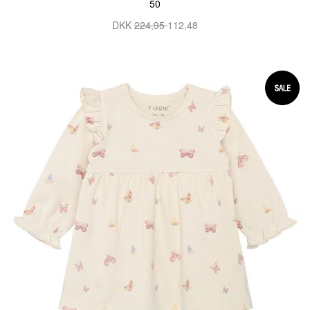
50
DKK
224,95
112,48