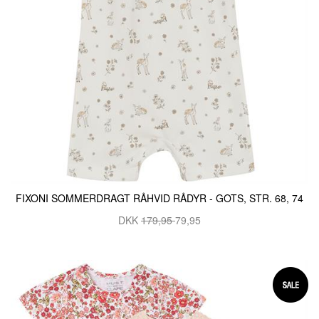
FIXONI SOMMERDRAGT RÅHVID RÅDYR - GOTS, STR. 68, 74
DKK
179,95
79,95