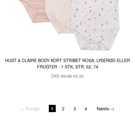
HUST & CLAIRE BODY KORT STRIBET ROSA, LYSERØD ELLER
FRUGTER - 1 STK, STR. 62, 74
DKK
99,95
49,95
<--Forrige
1
2
3
4
Næste-->