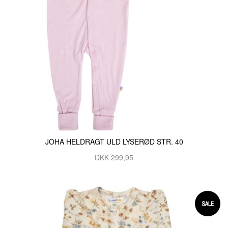
JOHA HELDRAGT ULD LYSERØD STR. 40
DKK 299,95