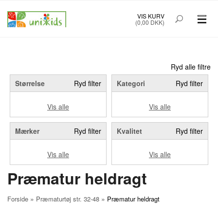
VIS KURV
(0,00 DKK)
PRÆMATURTØJ STR. 32-48
BØRNETØJ STR. 50-92
Ryd alle filtre
Størrelse
Ryd filter
Kategori
Ryd filter
BABYUDSTYR
Vis alle
Vis alle
TILBUD
Mærker
Ryd filter
Kvalitet
Ryd filter
MÆRKER
Vis alle
Vis alle
FORSIDE
OM UNIK KIDS
Præmatur heldragt
KØBSINFO
INFO
»
»
Forside
Præmaturtøj str. 32-48
Præmatur heldragt
FOREDRAG
NYHEDSBREV