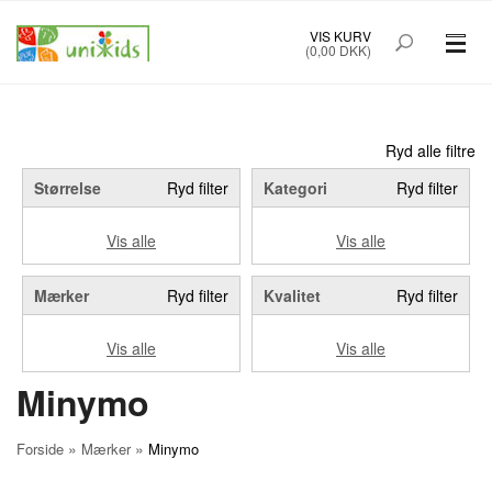
VIS KURV
(0,00 DKK)
PRÆMATURTØJ STR. 32-48
BØRNETØJ STR. 50-92
Ryd alle filtre
Størrelse
Ryd filter
Kategori
Ryd filter
BABYUDSTYR
Vis alle
Vis alle
TILBUD
Mærker
Ryd filter
Kvalitet
Ryd filter
MÆRKER
Vis alle
Vis alle
FORSIDE
OM UNIK KIDS
Minymo
KØBSINFO
INFO
»
»
Forside
Mærker
Minymo
FOREDRAG
NYHEDSBREV