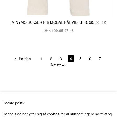
MINYMO BUKSER RIB MODAL RÅHVID, STR. 50, 56, 62
DKK
129,95
97,46
<--Forrige
1
2
3
4
5
6
7
Næste-->
Antal varer: 80
Vis uden moms
Anbefal
Print
Cookie politik
Denne side benytter sig af cookies for at kunne fungere korrekt og