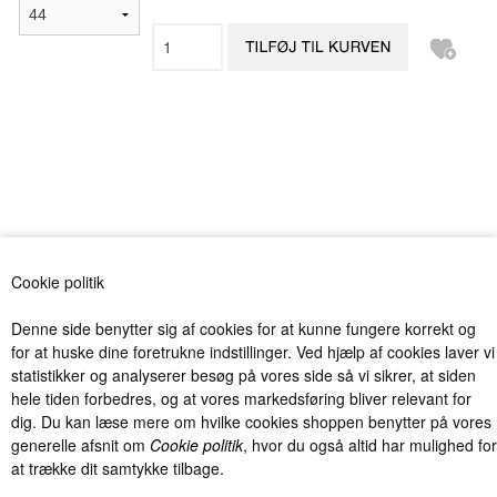
«-Tilbage
Anbefal
Vis uden moms
Cookie politik
Denne side benytter sig af cookies for at kunne fungere korrekt og
for at huske dine foretrukne indstillinger. Ved hjælp af cookies laver vi
statistikker og analyserer besøg på vores side så vi sikrer, at siden
hele tiden forbedres, og at vores markedsføring bliver relevant for
dig. Du kan læse mere om hvilke cookies shoppen benytter på vores
Billig levering fra kun 40 kr. med Postnord og DAO og fri fragt over
generelle afsnit om
Cookie politik
, hvor du også altid har mulighed for
1000 kr. (Gælder kun Danmark).
at trække dit samtykke tilbage.
Unik Kids I/S - Møllevangen 7 - 8382 Hinnerup - Tlf.: 22486061 -