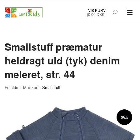
VIS KURV
(0,00 DKK)
PRÆMATURTØJ STR. 32-48
BØRNETØJ STR. 50-92
Smallstuff præmatur
heldragt uld (tyk) denim
BABYUDSTYR
meleret, str. 44
TILBUD
MÆRKER
»
»
Forside
Mærker
Smallstuff
FORSIDE
OM UNIK KIDS
KØBSINFO
INFO
FOREDRAG
NYHEDSBREV