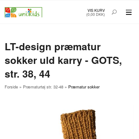
VIS KURV
(0,00 DKK)
PRÆMATURTØJ STR. 32-48
BØRNETØJ STR. 50-92
LT-design præmatur
sokker uld karry - GOTS,
BABYUDSTYR
str. 38, 44
TILBUD
MÆRKER
»
»
Forside
Præmaturtøj str. 32-48
Præmatur sokker
FORSIDE
OM UNIK KIDS
KØBSINFO
INFO
FOREDRAG
NYHEDSBREV