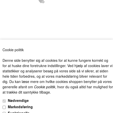
«-Tilbage
Anbefal
Vis uden moms
Cookie politik
Denne side benytter sig af cookies for at kunne fungere korrekt og
for at huske dine foretrukne indstillinger. Ved hjælp af cookies laver vi
statistikker og analyserer besøg på vores side så vi sikrer, at siden
hele tiden forbedres, og at vores markedsføring bliver relevant for
dig. Du kan læse mere om hvilke cookies shoppen benytter på vores
Billig levering fra kun 40 kr. med Postnord og DAO og fri fragt over
generelle afsnit om
Cookie politik
, hvor du også altid har mulighed for
1000 kr. (Gælder kun Danmark).
at trække dit samtykke tilbage.
Unik Kids I/S - Møllevangen 7 - 8382 Hinnerup - Tlf.: 22486061 -
Nødvendige
info@unik-kids.dk - CVR.: 28832494
Markedsføring