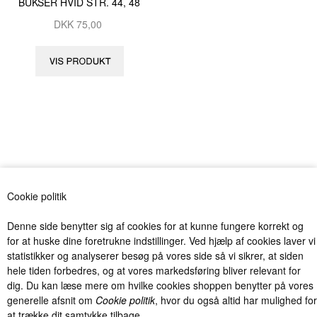
BUKSER HVID STR. 44, 48
DKK
75,00
«-Tilbage
Anbefal
Vis uden moms
Cookie politik
Denne side benytter sig af cookies for at kunne fungere korrekt og
for at huske dine foretrukne indstillinger. Ved hjælp af cookies laver vi
statistikker og analyserer besøg på vores side så vi sikrer, at siden
hele tiden forbedres, og at vores markedsføring bliver relevant for
dig. Du kan læse mere om hvilke cookies shoppen benytter på vores
Billig levering fra kun 40 kr. med Postnord og DAO og fri fragt over
generelle afsnit om
Cookie politik
, hvor du også altid har mulighed for
1000 kr. (Gælder kun Danmark).
at trække dit samtykke tilbage.