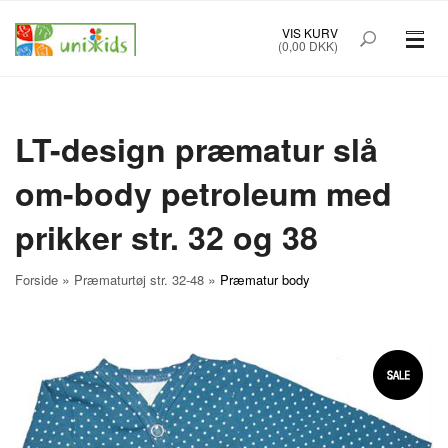
VIS KURV
(0,00 DKK)
PRÆMATURTØJ STR. 32-48
BØRNETØJ STR. 50-92
LT-design præmatur slå
om-body petroleum med
BABYUDSTYR
prikker str. 32 og 38
TILBUD
MÆRKER
»
»
Forside
Præmaturtøj str. 32-48
Præmatur body
FORSIDE
OM UNIK KIDS
KØBSINFO
INFO
FOREDRAG
NYHEDSBREV