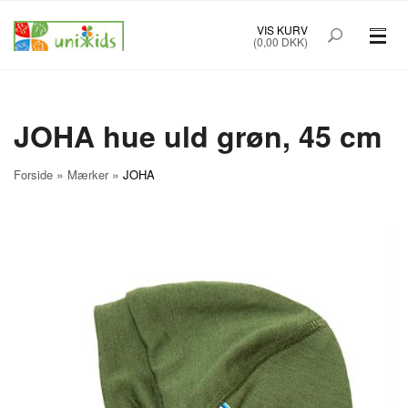
VIS KURV
(0,00 DKK)
PRÆMATURTØJ STR. 32-48
BØRNETØJ STR. 50-92
JOHA hue uld grøn, 45 cm
BABYUDSTYR
»
»
Forside
Mærker
JOHA
TILBUD
MÆRKER
FORSIDE
OM UNIK KIDS
KØBSINFO
INFO
FOREDRAG
NYHEDSBREV