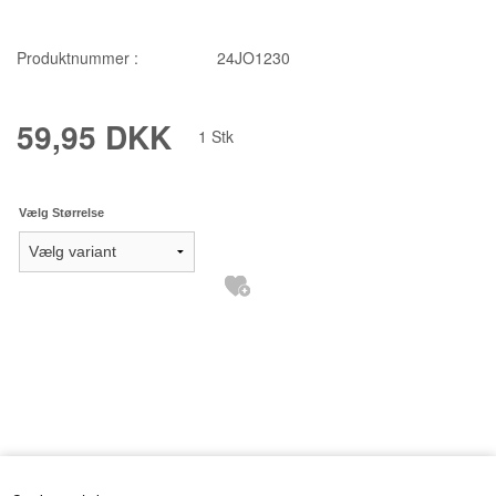
Produktnummer :
24JO1230
59,95 DKK
1
Stk
Vælg Størrelse
«-Tilbage
Anbefal
Vis uden moms