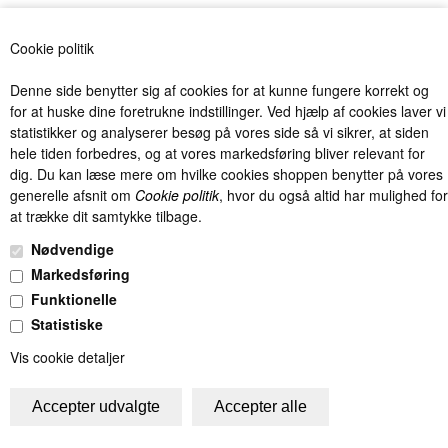
«-Tilbage
Anbefal
Vis uden moms
Cookie politik
Denne side benytter sig af cookies for at kunne fungere korrekt og
for at huske dine foretrukne indstillinger. Ved hjælp af cookies laver vi
statistikker og analyserer besøg på vores side så vi sikrer, at siden
hele tiden forbedres, og at vores markedsføring bliver relevant for
dig. Du kan læse mere om hvilke cookies shoppen benytter på vores
Billig levering fra kun 40 kr. med Postnord og DAO og fri fragt over
generelle afsnit om
Cookie politik
, hvor du også altid har mulighed for
1000 kr. (Gælder kun Danmark).
at trække dit samtykke tilbage.
Unik Kids I/S - Møllevangen 7 - 8382 Hinnerup - Tlf.: 22486061 -
Nødvendige
info@unik-kids.dk - CVR.: 28832494
Markedsføring
Funktionelle
Statistiske
Vis cookie detaljer
Trustpilot - de bedste anmeldelser - skriv din anmeldelse på Truskpilot
- Vær med til at sikre god kundeservice!