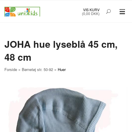
VIS KURV
(0,00 DKK)
PRÆMATURTØJ STR. 32-48
BØRNETØJ STR. 50-92
JOHA hue lyseblå 45 cm,
48 cm
BABYUDSTYR
TILBUD
»
»
Forside
Børnetøj str. 50-92
Huer
MÆRKER
FORSIDE
OM UNIK KIDS
KØBSINFO
INFO
FOREDRAG
NYHEDSBREV