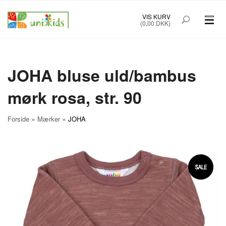
VIS KURV
(0,00 DKK)
PRÆMATURTØJ STR. 32-48
BØRNETØJ STR. 50-92
JOHA bluse uld/bambus
mørk rosa, str. 90
BABYUDSTYR
TILBUD
»
»
Forside
Mærker
JOHA
MÆRKER
FORSIDE
OM UNIK KIDS
KØBSINFO
INFO
FOREDRAG
NYHEDSBREV