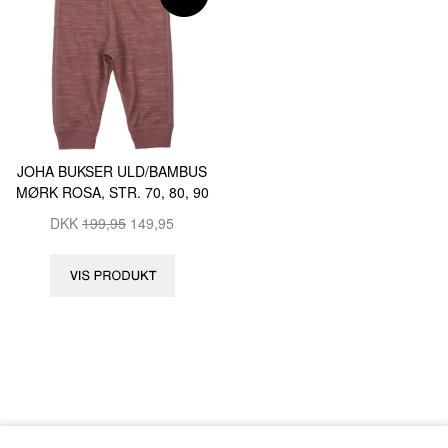
JOHA BUKSER ULD/BAMBUS
MØRK ROSA, STR. 70, 80, 90
DKK
199,95
149,95
«-Tilbage
Anbefal
Vis uden moms