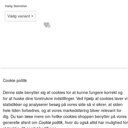
Vælg Størrelse
«-Tilbage
Anbefal
Vis uden moms
Cookie politik
Denne side benytter sig af cookies for at kunne fungere korrekt og
for at huske dine foretrukne indstillinger. Ved hjælp af cookies laver vi
statistikker og analyserer besøg på vores side så vi sikrer, at siden
hele tiden forbedres, og at vores markedsføring bliver relevant for
dig. Du kan læse mere om hvilke cookies shoppen benytter på vores
Billig levering fra kun 40 kr. med Postnord og DAO og fri fragt over
generelle afsnit om
Cookie politik
, hvor du også altid har mulighed for
1000 kr. (Gælder kun Danmark).