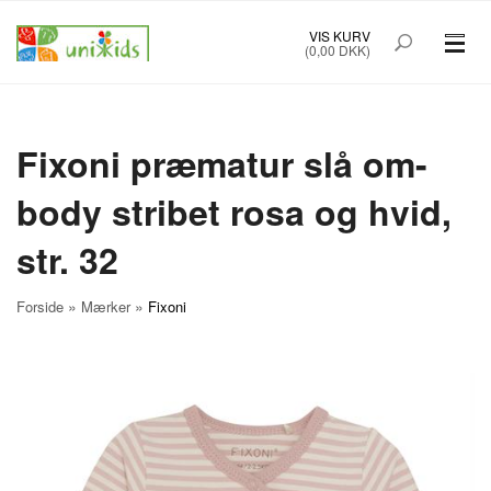
VIS KURV
(0,00 DKK)
PRÆMATURTØJ STR. 32-48
BØRNETØJ STR. 50-92
Fixoni præmatur slå om-
body stribet rosa og hvid,
BABYUDSTYR
str. 32
TILBUD
MÆRKER
»
»
Forside
Mærker
Fixoni
FORSIDE
OM UNIK KIDS
KØBSINFO
INFO
FOREDRAG
NYHEDSBREV