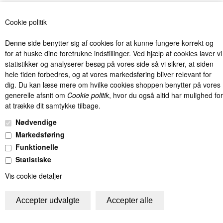
«-Tilbage
Anbefal
Vis uden moms
Cookie politik
Denne side benytter sig af cookies for at kunne fungere korrekt og
for at huske dine foretrukne indstillinger. Ved hjælp af cookies laver vi
statistikker og analyserer besøg på vores side så vi sikrer, at siden
hele tiden forbedres, og at vores markedsføring bliver relevant for
dig. Du kan læse mere om hvilke cookies shoppen benytter på vores
Billig levering fra kun 40 kr. med Postnord og DAO og fri fragt over
generelle afsnit om
Cookie politik
, hvor du også altid har mulighed for
1000 kr. (Gælder kun Danmark).
at trække dit samtykke tilbage.
Unik Kids I/S - Møllevangen 7 - 8382 Hinnerup - Tlf.: 22486061 -
Nødvendige
info@unik-kids.dk - CVR.: 28832494
Markedsføring
Funktionelle
Statistiske
Vis cookie detaljer
Trustpilot - de bedste anmeldelser - skriv din anmeldelse på Truskpilot
- Vær med til at sikre god kundeservice!