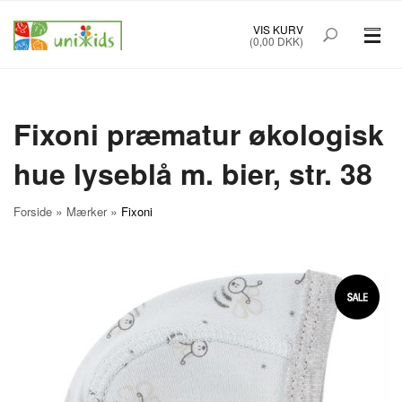
VIS KURV
(0,00 DKK)
PRÆMATURTØJ STR. 32-48
BØRNETØJ STR. 50-92
Fixoni præmatur økologisk
hue lyseblå m. bier, str. 38
BABYUDSTYR
TILBUD
»
»
Forside
Mærker
Fixoni
MÆRKER
FORSIDE
OM UNIK KIDS
KØBSINFO
INFO
FOREDRAG
NYHEDSBREV