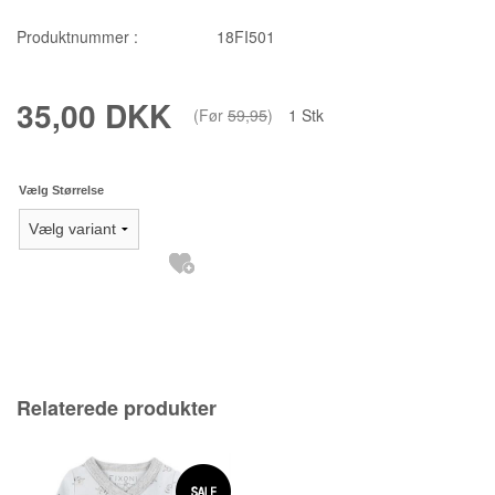
Produktnummer :
18FI501
35,00 DKK
(Før
59,95
)
1
Stk
Vælg Størrelse
Relaterede produkter